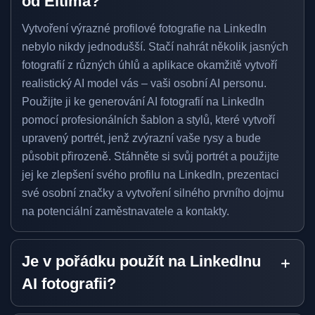
od Eltima?
Vytvoření výrazné profilové fotografie na LinkedIn
nebylo nikdy jednodušší. Stačí nahrát několik jasných
fotografií z různých úhlů a aplikace okamžitě vytvoří
realistický AI model vás – vaši osobní AI personu.
Použijte ji ke generování AI fotografií na LinkedIn
pomocí profesionálních šablon a stylů, které vytvoří
upravený portrét, jenž zvýrazní vaše rysy a bude
působit přirozeně. Stáhněte si svůj portrét a použijte
jej ke zlepšení svého profilu na LinkedIn, prezentaci
své osobní značky a vytvoření silného prvního dojmu
na potenciální zaměstnavatele a kontakty.
Je v pořádku použít na LinkedInu
AI fotografii?