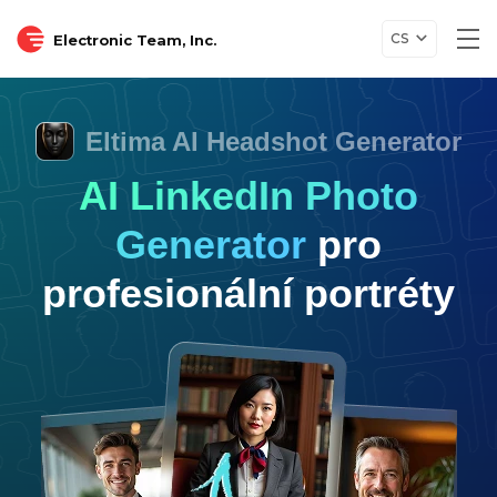
CS
Electronic Team, Inc.
Tog
nav
Eltima AI Headshot Generator
AI LinkedIn Photo
Generator
pro
profesionální portréty