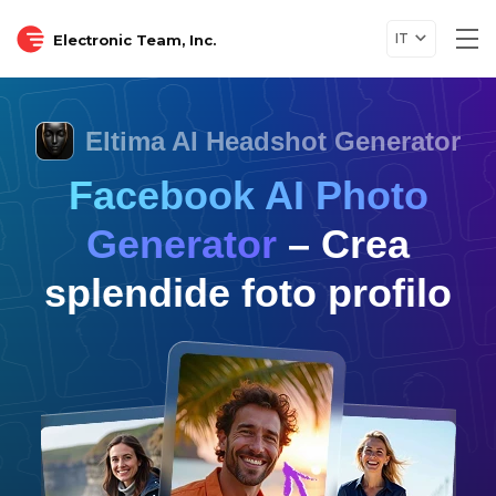
IT
Electronic Team, Inc.
Tog
nav
Eltima AI Headshot Generator
Facebook AI Photo
Generator
– Crea
splendide foto profilo