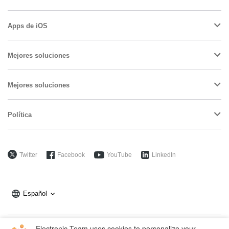
Apps de iOS
Mejores soluciones
Mejores soluciones
Política
Twitter
Facebook
YouTube
LinkedIn
Español
Electronic Team uses cookies to personalize your