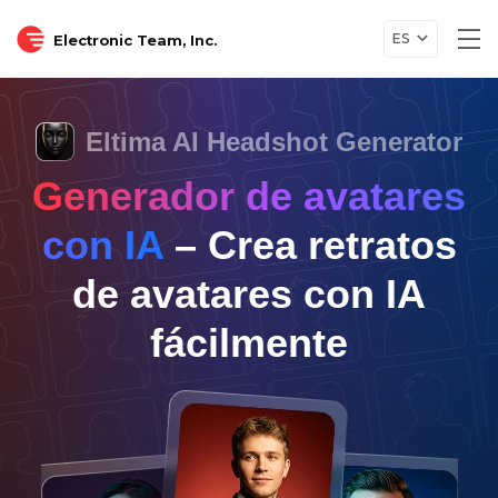
ES
Electronic Team, Inc.
Tog
nav
Eltima AI Headshot Generator
Generador de avatares
con IA
– Crea retratos
de avatares con IA
fácilmente