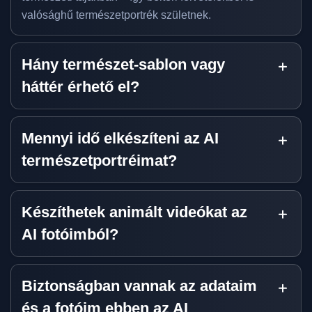
valósághű természetportrék születnek.
Hány természet-sablon vagy
háttér érhető el?
Mennyi idő elkészíteni az AI
természetportréimat?
Készíthetek animált videókat az
AI fotóimból?
Biztonságban vannak az adataim
és a fotóim ebben az AI