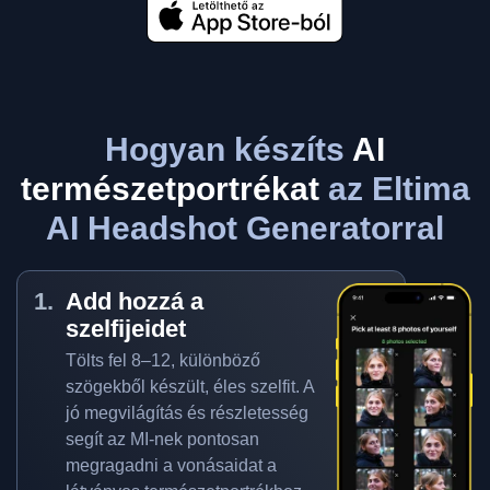
Hogyan készíts
AI
természetportrékat
az Eltima
AI Headshot Generatorral
Add hozzá a
szelfijeidet
Tölts fel 8–12, különböző
szögekből készült, éles szelfit. A
jó megvilágítás és részletesség
segít az MI-nek pontosan
megragadni a vonásaidat a