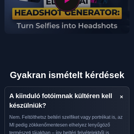
Gyakran ismételt kérdések
A kiinduló fotóimnak kültéren kell
készülniük?
Nem. Feltölthetsz beltéri szelfiket vagy portrékat is, az
MI pedig zökkenőmentesen elhelyez lenyűgöző
természeti tájakban – így beltéri felvételekből is