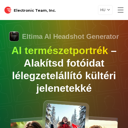
HU
Electronic Team, Inc.
Tog
nav
Eltima AI Headshot Generator
AI természetportrék
–
Alakítsd fotóidat
lélegzetelállító kültéri
jelenetekké