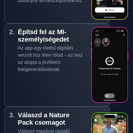
látványos természetportrékhoz.
Építsd fel az MI-
személyiségedet
Az app egy élethű digitális
verziót hoz létre rólad – ez lesz
az alapja a jövőbeni
fotógenerálásoknak.
Válaszd a Nature
Pack csomagot
Válassz magával ragadó