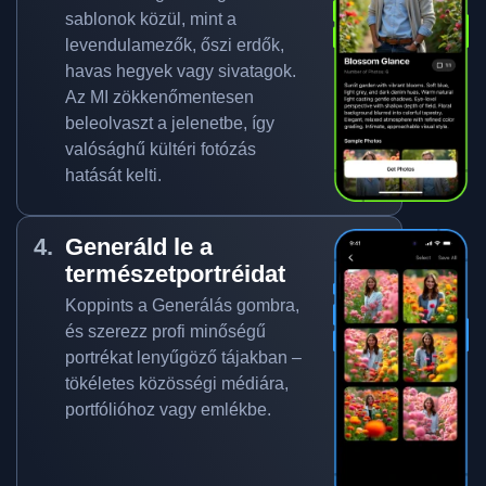
sablonok közül, mint a
levendulamezők, őszi erdők,
havas hegyek vagy sivatagok.
Az MI zökkenőmentesen
beleolvaszt a jelenetbe, így
valósághű kültéri fotózás
hatását kelti.
Generáld le a
természetportréidat
Koppints a Generálás gombra,
és szerezz profi minőségű
portrékat lenyűgöző tájakban –
tökéletes közösségi médiára,
portfólióhoz vagy emlékbe.