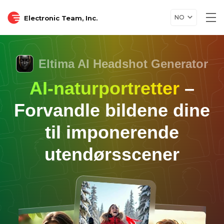
NO
Electronic Team, Inc.
Tog
nav
Eltima AI Headshot Generator
AI-naturportretter
–
Forvandle bildene dine
til imponerende
utendørsscener