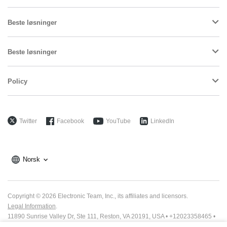
Beste løsninger
Beste løsninger
Policy
Twitter
Facebook
YouTube
LinkedIn
Norsk
Electronic Team uses cookies to personalize your
Copyright © 2026 Electronic Team, Inc., its affiliates and licensors.
experience on our website. By continuing to use this site,
Legal Information
.
you agree to our cookie policy. Click
here
to learn more.
11890 Sunrise Valley Dr, Ste 111, Reston, VA 20191, USA • +12023358465 •
support@electronic.us