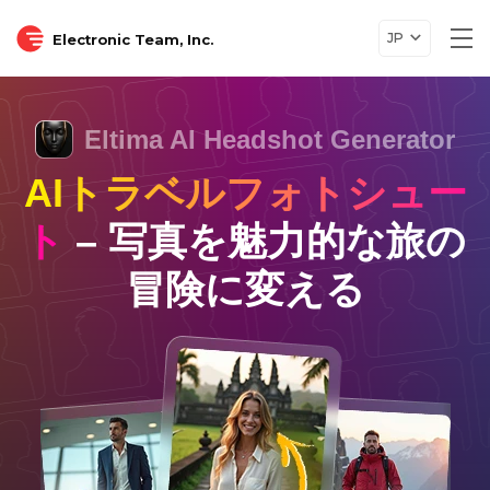
JP
Electronic Team, Inc.
Tog
nav
Eltima AI Headshot Generator
AIトラベルフォトシュー
ト
– 写真を魅力的な旅の
冒険に変える