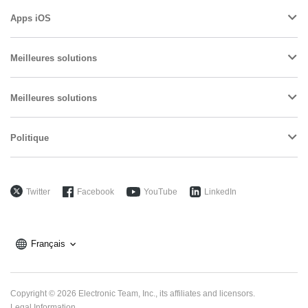
Apps iOS
Meilleures solutions
Meilleures solutions
Politique
Twitter
Facebook
YouTube
LinkedIn
Français
Electronic Team uses cookies to personalize your
Copyright © 2026 Electronic Team, Inc., its affiliates and licensors.
experience on our website. By continuing to use this site,
Legal Information
.