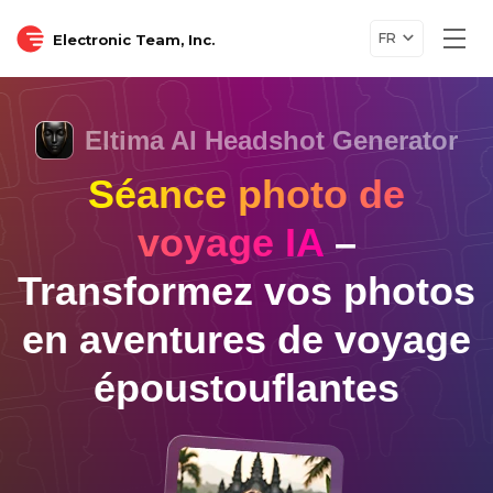
FR
Electronic Team, Inc.
Togg
navi
Eltima AI Headshot Generator
Séance photo de
voyage IA
–
Transformez vos photos
en aventures de voyage
époustouflantes