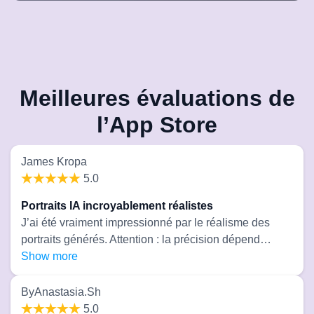
Meilleures évaluations de
l’App Store
James Kropa
5.0
Portraits IA incroyablement réalistes
J’ai été vraiment impressionné par le réalisme des
portraits générés. Attention : la précision dépend
fortement des selfies que vous téléchargez. Si vous
Show more
choisissez des photos de faible qualité ou
incohérentes, le résultat final peut ressembler à une
ByAnastasia.Sh
autre personne. Mais si vous prenez le temps
5.0