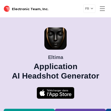
FR
Electronic Team, Inc.
Togg
navi
Eltima
Application
AI Headshot Generator