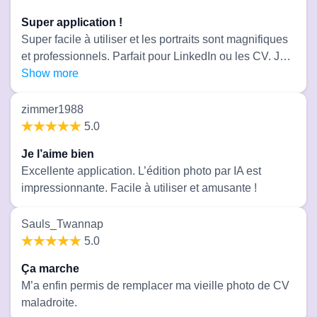
d’importer des images claires, bien éclairées et de
Super application !
face, le rendu est presque identique à votre vraie
Super facile à utiliser et les portraits sont magnifiques
apparence. Je recommande vivement si vous voulez
et professionnels. Parfait pour LinkedIn ou les CV. Je
des portraits IA de haute qualité !
recommande vivement !
Show more
zimmer1988
5.0
Je l’aime bien
Excellente application. L’édition photo par IA est
impressionnante. Facile à utiliser et amusante !
Sauls_Twannap
5.0
Ça marche
M’a enfin permis de remplacer ma vieille photo de CV
maladroite.