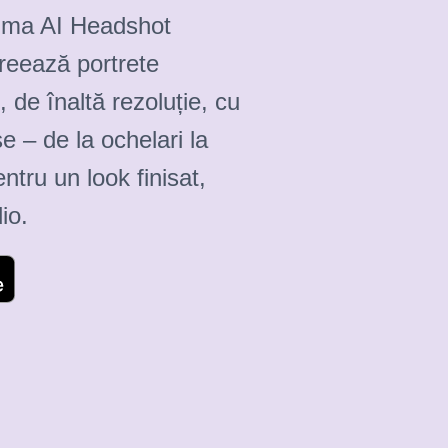
tima AI Headshot
reează portrete
, de înaltă rezoluție, cu
se – de la ochelari la
ntru un look finisat,
io.