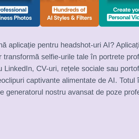
ă aplicație pentru headshot-uri AI? Aplicaț
ransformă selfie-urile tale în portrete prof
u LinkedIn, CV-uri, rețele sociale sau portofo
eoclipuri captivante alimentate de AI. Totu
de generatorul nostru avansat de poze profe