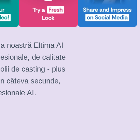
ia noastră Eltima AI
esionale, de calitate
lii de casting - plus
l în câteva secunde,
sionale AI.