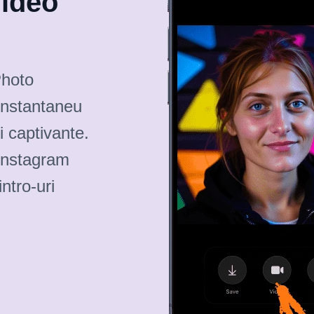
Video
Photo
instantaneu
i captivante.
 Instagram
ntro-uri