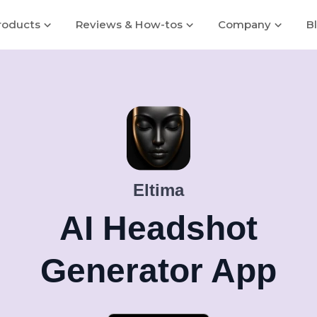
roducts
Reviews & How-tos
Company
B
Eltima
AI Headshot
Generator App