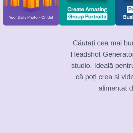
Căutați cea mai bun
Headshot Generator t
studio. Ideală pentr
că poți crea și vid
alimentat 