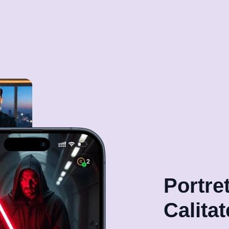
Portre
Calita