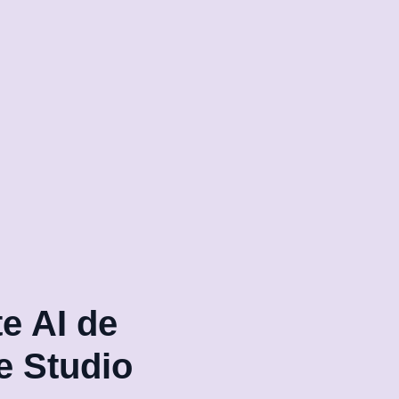
te AI de
te Studio