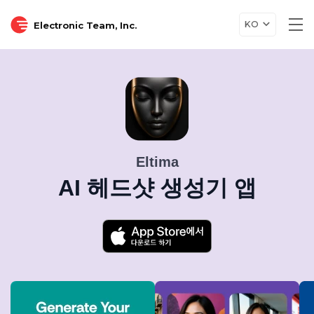
KO
Electronic Team, Inc.
Tog
nav
Eltima
AI 헤드샷 생성기 앱