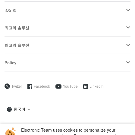
iOS 앱
최고의 솔루션
최고의 솔루션
Policy
Twitter
Facebook
YouTube
LinkedIn
한국어
Electronic Team uses cookies to personalize your
Copyright © 2026 Electronic Team, Inc., its affiliates and licensors.