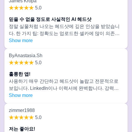
James Kropa
5.0
믿을 수 없을 정도로 사실적인 AI 헤드샷
정말 실물처럼 나오는 헤드샷에 깊은 인상을 받았습니
다. 한 가지 팁: 정확도는 업로드한 셀카에 많이 의존합
니다. 품질이 낮거나 일관되지 않은 프로필 사진을 선택
Show more
하면 최종 결과가 다른 사람처럼 보일 수 있습니다. 하지
만 명확하고 잘 조명된 정면 이미지를 업로드하면 결과
ByAnastasia.Sh
가 실제 모습과 거의 동일하게 나옵니다. 고품질 AI 헤드
5.0
샷을 원하신다면 강력히 추천합니다!
훌륭한 앱!
사용하기 매우 간단하고 헤드샷이 놀랍고 전문적으로
보입니다. LinkedIn이나 이력서에 완벽합니다. 강력히
추천합니다!
Show more
zimmer1988
5.0
저는 좋아요!