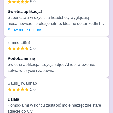
poświęcisz czas na przesłanie wyraźnych, dobrze
5.0
oświetlonych, frontowych zdjęć, wyniki są niemal
Świetna aplikacja!
identyczne z Twoim prawdziwym wyglądem.
Super łatwa w użyciu, a headshoty wyglądają
Zdecydowanie polecam, jeśli chcesz wysokiej jakości
niesamowicie i profesjonalnie. Idealne do LinkedIn lub
AI headshotów!
CV. Gorąco polecam!
Show more options
zimmer1988
5.0
Podoba mi się
Świetna aplikacja. Edycja zdjęć AI robi wrażenie.
Łatwa w użyciu i zabawna!
Sauls_Twannap
5.0
Działa
Pomogła mi w końcu zastąpić moje niezręczne stare
zdjęcie do CV.