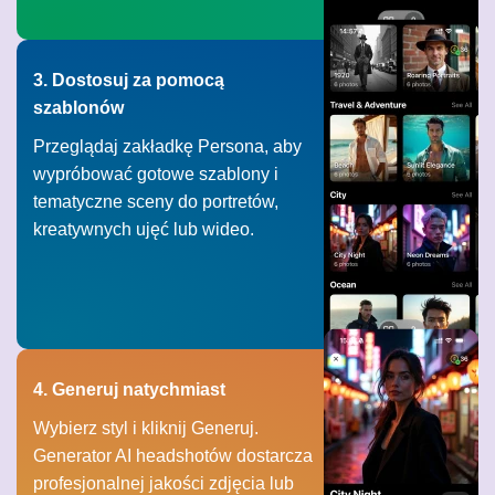
3. Dostosuj za pomocą
szablonów
Przeglądaj zakładkę Persona, aby
wypróbować gotowe szablony i
tematyczne sceny do portretów,
kreatywnych ujęć lub wideo.
4. Generuj natychmiast
Wybierz styl i kliknij Generuj.
Generator AI headshotów dostarcza
profesjonalnej jakości zdjęcia lub