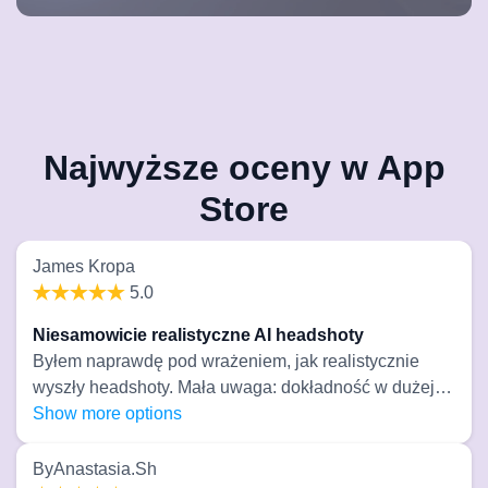
Najwyższe oceny w App
Store
James Kropa
5.0
Niesamowicie realistyczne AI headshoty
Byłem naprawdę pod wrażeniem, jak realistycznie
wyszły headshoty. Mała uwaga: dokładność w dużej
mierze zależy od przesłanych selfie. Jeśli wybierzesz
Show more options
zdjęcia niskiej jakości lub niespójne, końcowe
rezultaty mogą wyglądać jak inna osoba. Ale jeśli
ByAnastasia.Sh