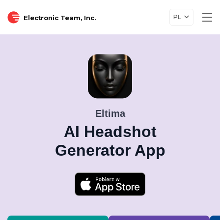
PL
Electronic Team, Inc.
Tog
nav
Eltima
AI Headshot
Generator App