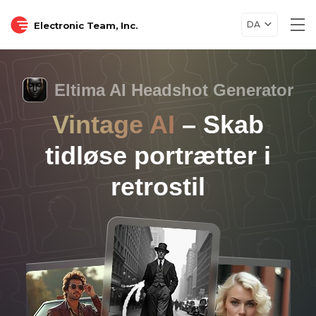
DA
Electronic Team, Inc.
Tog
nav
Eltima AI Headshot Generator
Vintage AI
– Skab
tidløse portrætter i
retrostil