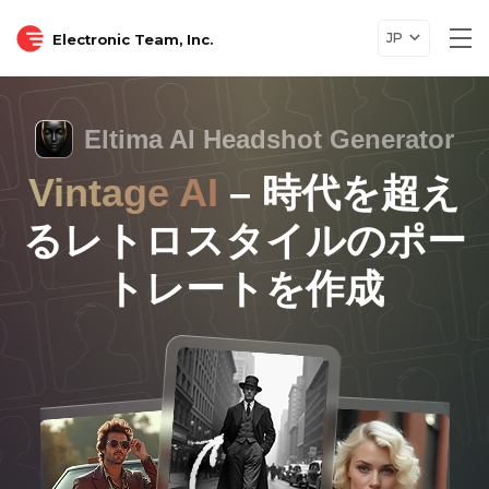
JP
Electronic Team, Inc.
Tog
nav
Eltima AI Headshot Generator
Vintage AI
– 時代を超え
るレトロスタイルのポー
トレートを作成