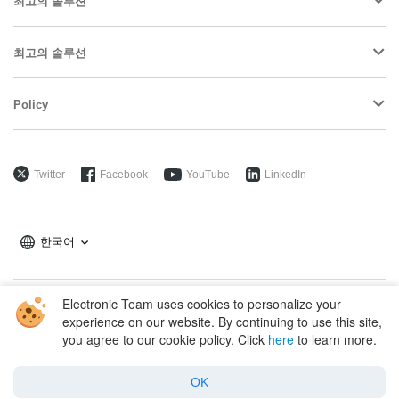
최고의 솔루션
최고의 솔루션
Policy
Twitter
Facebook
YouTube
LinkedIn
한국어
Electronic Team uses cookies to personalize your
Copyright © 2026 Electronic Team, Inc., its affiliates and licensors.
experience on our website. By continuing to use this site,
Legal Information
.
you agree to our cookie policy. Click
here
to learn more.
11890 Sunrise Valley Dr, Ste 111, Reston, VA 20191, USA • +12023358465 •
support@electronic.us
OK