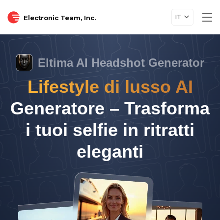
IT
Electronic Team, Inc.
Tog
nav
Eltima AI Headshot Generator
Lifestyle di lusso AI
Generatore – Trasforma
i tuoi selfie in ritratti
eleganti